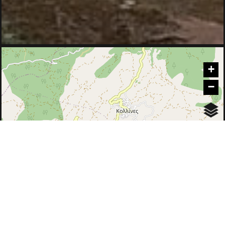
Τρύπη – Άγιος Βασίλειος – Άγιος Γεώργιος
+
Πηγές Κνακίων - Τρύπη
Αγία Ειρήνη (Βάρσοβα) - Τρύπη (Καραγιανναίικα)
−
Λογγάστρα - Τρύπη - Πικουλιάνικα - Μυστράς