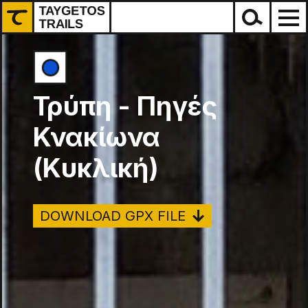
Τρύπη - Πηγές
Κνακίωνα
(Κυκλική)
DOWNLOAD GPX FILE