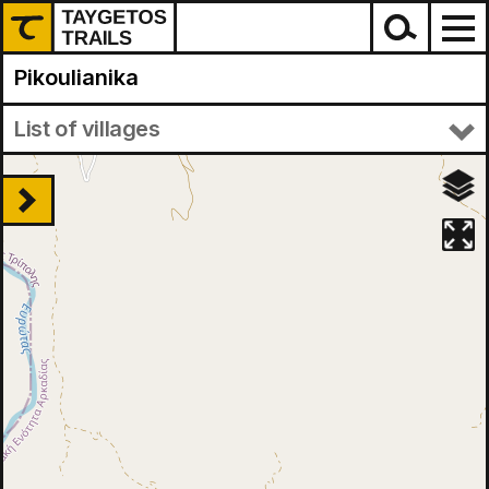
Pikoulianika
Λογγάστρα - Τρύπη - Πικουλιάνικα - Μυστράς
+
List of villages
−
hrs