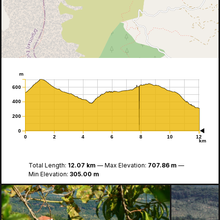
m
600
400
200
0
0
2
4
6
8
10
12
km
Total Length:
12.07 km
Max Elevation:
707.86 m
Min Elevation:
305.00 m