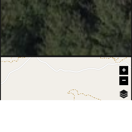
null
+
null
Πικουλιάνικα - Βλαχοχώρι
−
Πικουλιάνικα - Κανελάκια - Κουφοβούνι