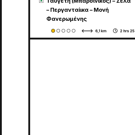
Ταϋγέτη (Μπαρσινίκος) – Σέλα
– Περγανταίικα – Μονή
Φανερωμένης
6,1 km
2 hrs 25