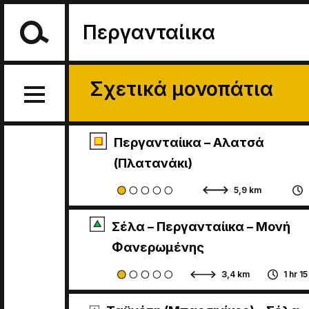
Περγανταίικα
Σχετικά μονοπάτια
Περγανταίικα – Αλατσά
(Πλατανάκι)
5,9 km
Σέλα – Περγανταίικα – Μονή
Φανερωμένης
3,4 km
1 hr 1