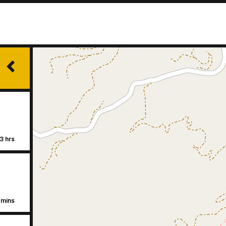
3 hrs
5 mins