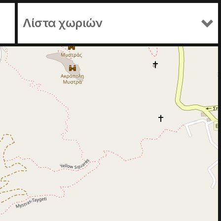
Λίστα χωριών
Σέλα - Περγανταίικα - Μονή Φανερωμένης
Περγανταίικα - Αλατσά (Πλατανάκι)
Ταϋγέτη (Μπαρσινίκος) - Σέλα - Περγανταίικα - Μονή Φανερωμένης