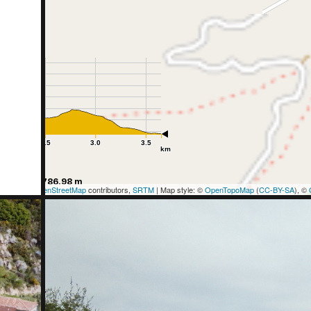
0
2.5
3.0
3.5
km
de
Elevation:
786.98 m
p data: ©
OpenStreetMap
contributors,
SRTM
| Map style: ©
OpenTopoMap
(
CC-BY-SA
), ©