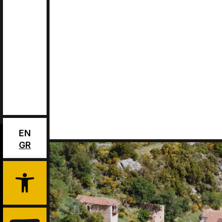
m
1,100
1,000
900
800
0.0
0.5
1.0
1.5
2.
Altitu
Total Length:
3.65 km
Max Elevation:
1120.55 m
Min 
EN
Leaflet
| Ma
GR
Open toolbar